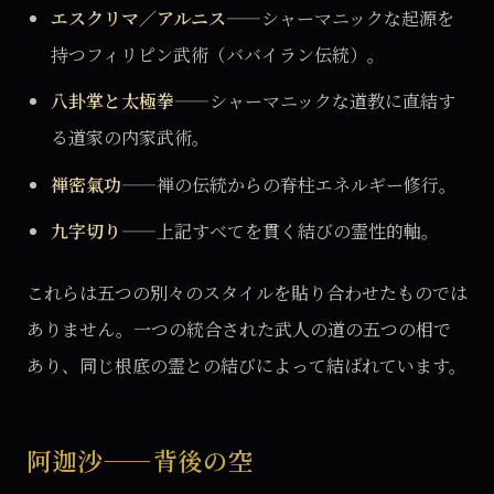
エスクリマ／アルニス
——シャーマニックな起源を
持つフィリピン武術（ババイラン伝統）。
八卦掌と太極拳
——シャーマニックな道教に直結す
る道家の内家武術。
禅密氣功
——禅の伝統からの脊柱エネルギー修行。
九字切り
——上記すべてを貫く結びの霊性的軸。
これらは五つの別々のスタイルを貼り合わせたものでは
ありません。一つの統合された武人の道の五つの相で
あり、同じ根底の霊との結びによって結ばれています。
阿迦沙——背後の空