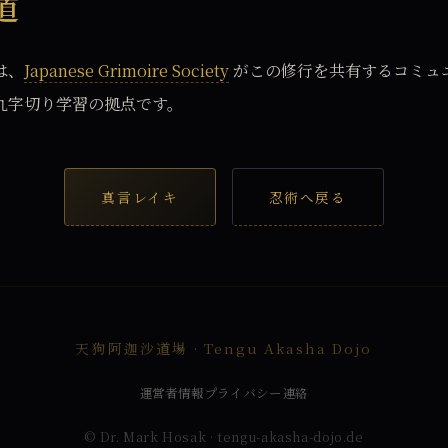
道
は、
Japanese Grimoire Society
がこの修行を共有するコミュ
九字切り学習の拠点です。
真言レイキ
忍術へ戻る
天狗阿迦沙道場 · Tengu Akasha Dojo
運営者情報
プライバシー
連絡
© Dr. Mark Hosak · tengu-akasha-dojo.de