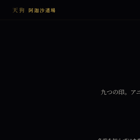
天狗
阿迦沙道場
九つの印。ア