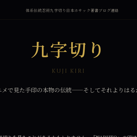
体系
伝統
忍術
九字切り
日本
ホサック
著書
ブログ
連絡
九字切り
KUJI KIRI
ニメで見た手印の本物の伝統——そしてそれよりはる