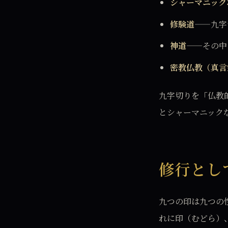
シャーマニック
修験道
——九字
神道
——その中
密教仏教（真言
九字切りを「仏教
とシャーマニック
修行とし
九つの印は九つの
れに印（むどら）