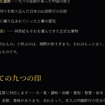
な道教
——九つの音節が育った中国の原土
切りを取り込んだ日本の山岳修行の伝統
に織り込まれていった土着の霊性
宗）
——何世紀もそれを運んできた正式な乗物
的なもの」と呼ぶのは、視野が狭すぎます。それはもっと古く
なものです。
ての九つの印
性質に対応します——力・氣・調和・治癒・覚知・智慧・命令
、音節、意味があります。合わさって、武人の内面修行の完全