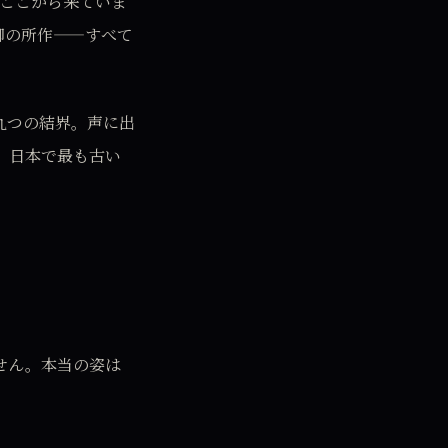
はここから来ていま
御の所作——すべて
九つの結界。声に出
、日本で最も古い
せん。本当の姿は