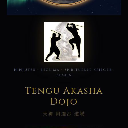
天
狗
NINJUTSU · ESCRIMA · SPIRITUELLE KRIEGER-
PRAXIS
Tengu Akasha
Dojo
天狗 阿迦沙 道場