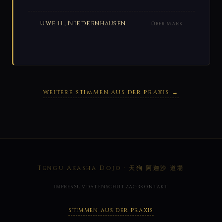
Uwe H., Niedernhausen
ÜBER MARK
WEITERE STIMMEN AUS DER PRAXIS →
Tengu Akasha Dojo · 天狗 阿迦沙 道場
IMPRESSUM
DATENSCHUTZ
AGB
KONTAKT
STIMMEN AUS DER PRAXIS