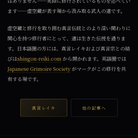
はありません——実際に修行されているものを述べてい
ます——虚空蔵が表す場から汲み取る武人の道です。
虚空蔵と修行を取り囲む真言伝統とのより深い関わりに
関心を持つ修行者にとって、道は生きた伝授を通りま
す。日本語圏の方には、真言レイキおよび真言宗との結
びは
shingon-reiki.com
から開かれます。英語圏では
Japanese Grimoire Society
がマークがこの修行を共
有する場です。
真言レイキ
他の記事へ