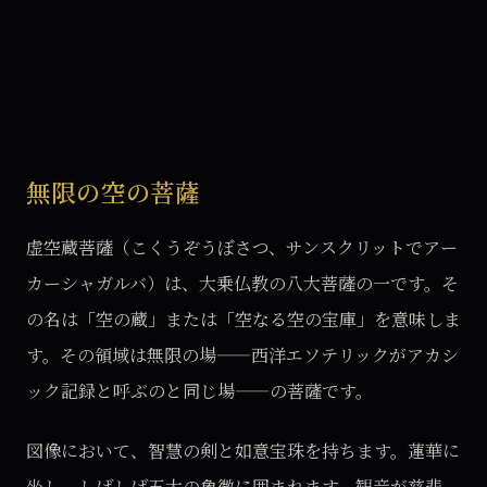
無限の空の菩薩
虚空蔵菩薩（こくうぞうぼさつ、サンスクリットでアー
カーシャガルバ）は、大乗仏教の八大菩薩の一です。そ
の名は「空の蔵」または「空なる空の宝庫」を意味しま
す。その領域は無限の場——西洋エソテリックがアカシ
ック記録と呼ぶのと同じ場——の菩薩です。
図像において、智慧の剣と如意宝珠を持ちます。蓮華に
坐し、しばしば五大の象徴に囲まれます。観音が慈悲