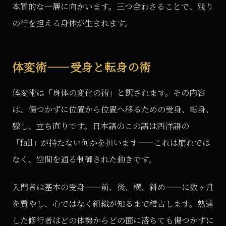
本質的な一層に向かいます。三つ合わさることで、残り
の行を担える身体が生まれます。
体変術——受身と転身の術
体変術は「身体の変化の術」と訳されます。その内容
は、傷つかずに位置から位置へ移るための受身、転身、
躱し、立ち直りです。日本語のこの語は西洋語の
「fall」が持たない何かを担います——これは崩れでは
なく、空間を通る制御された動きです。
入門者は基本の受身——前、後、横、斜め——に数ヶ月
を費やし、心ではなく組織が知るまで稽古します。熟達
した修行者はどの体勢からどの面に落ちても傷つかずに