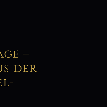
age –
us der
el-