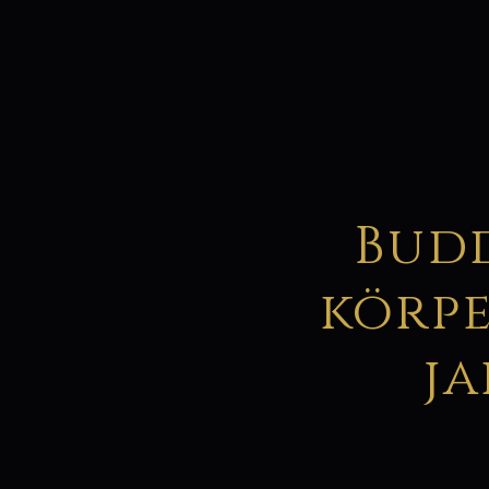
Budd
körpe
ja