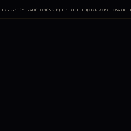
DAS SYSTEM
TRADITIONEN
NINJUTSU
KUJI KIRI
JAPAN
MARK HOSAK
BÜC