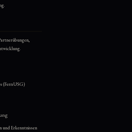
ng.
 Partnerübungen,
ntwicklung.
es (FernUSG)
tung
en und Erkenntnissen