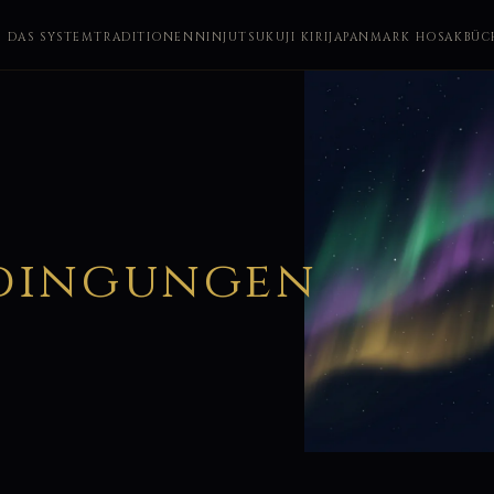
DAS SYSTEM
TRADITIONEN
NINJUTSU
KUJI KIRI
JAPAN
MARK HOSAK
BÜC
dingungen