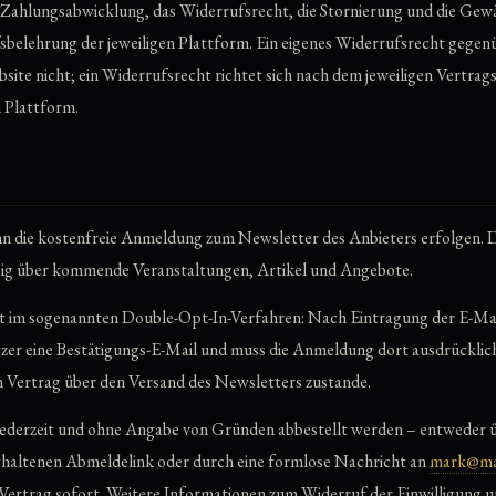
Zahlungsabwicklung, das Widerrufsrecht, die Stornierung und die Gewäh
belehrung der jeweiligen Plattform. Ein eigenes Widerrufsrecht gege
bsite nicht; ein Widerrufsrecht richtet sich nach dem jeweiligen Vertrag
 Plattform.
nn die kostenfreie Anmeldung zum Newsletter des Anbieters erfolgen.
ßig über kommende Veranstaltungen, Artikel und Angebote.
 im sogenannten Double-Opt-In-Verfahren: Nach Eintragung der E-Mail
zer eine Bestätigungs-E-Mail und muss die Anmeldung dort ausdrücklich 
 Vertrag über den Versand des Newsletters zustande.
ederzeit und ohne Angabe von Gründen abbestellt werden – entweder üb
haltenen Abmeldelink oder durch eine formlose Nachricht an
mark@ma
ertrag sofort. Weitere Informationen zum Widerruf der Einwilligung u