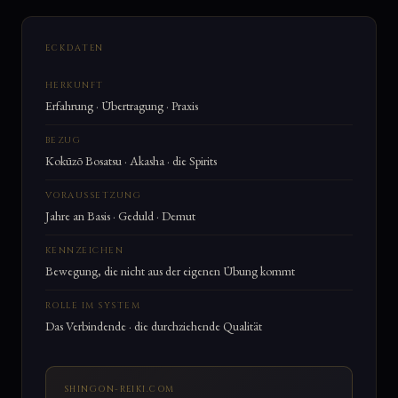
ECKDATEN
HERKUNFT
Erfahrung · Übertragung · Praxis
BEZUG
Kokūzō Bosatsu · Akasha · die Spirits
VORAUSSETZUNG
Jahre an Basis · Geduld · Demut
KENNZEICHEN
Bewegung, die nicht aus der eigenen Übung kommt
ROLLE IM SYSTEM
Das Verbindende · die durchziehende Qualität
SHINGON-REIKI.COM