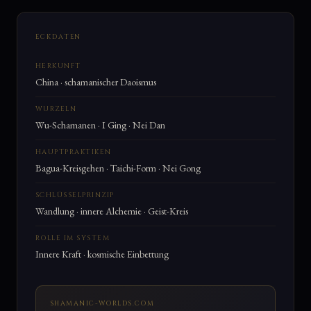
ECKDATEN
HERKUNFT
China · schamanischer Daoismus
WURZELN
Wu-Schamanen · I Ging · Nei Dan
HAUPTPRAKTIKEN
Bagua-Kreisgehen · Taichi-Form · Nei Gong
SCHLÜSSELPRINZIP
Wandlung · innere Alchemie · Geist-Kreis
ROLLE IM SYSTEM
Innere Kraft · kosmische Einbettung
SHAMANIC-WORLDS.COM