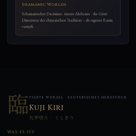
Shamanic Worlds
Schamanischer Daoismus · innere Alchemie · die Geist-
Dimension der chinesischen Tradition – als eigener Raum
vertieft.
臨
VIERTE WURZEL · ESOTERISCHES HERZSTÜCK
Kuji Kiri
九字切り · くじきり
WAS ES IST