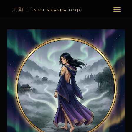
天狗
TENGU AKASHA DOJO