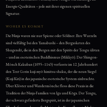
Energie-Qualitäten – jede mit ihrer eigenen spirituellen
Signatur.
WOHER ES KOMMT
Die Ninja waren nie nur Spione oder Söldner. Ihre Wurzeln
sind vielfältig: bei den Yamabushi – den Bergasketen des
Shugendō, die in den Bergen mit den Spirits der Tengu übten
– und im esoterischen Buddhismus (Mikkyō). Der Shingon-
Mönch Kakuban (1095–1143) verfasste im 12. Jahrhundert
den Text Gorin kuji myō himitsu shaku, der die neun Siegel
(Kuji Kiri) in das japanische esoterische System einbrachte.
Über Klöster und Wandermönche floss diese Praxis in die
Tradition der Ninja-Familien von Iga und Kōga. Der Tengu,
der schwarz gefiederte Bergspirit, ist in der japanischen