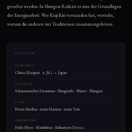
gerufen werden. In Shingon Reiki ist es eine der Grundlagen
der Energiearbeit. Wer Kuji Kiri verstanden hat, versteht,
warum die anderen vier Traditionen zusammengehören.
ECKDATEN
HERKUNFT
China (Baopuzi · 4. Jh.) → Japan
WURZELN
Schamanischer Daoismus · Shugendo · Shinto · Shingon
FORM
Neun Mudras · neun Mantras · neun Tore
ANBINDUNG
Fudo Myoo · Marishiten · Bishamon-Ten u.a.