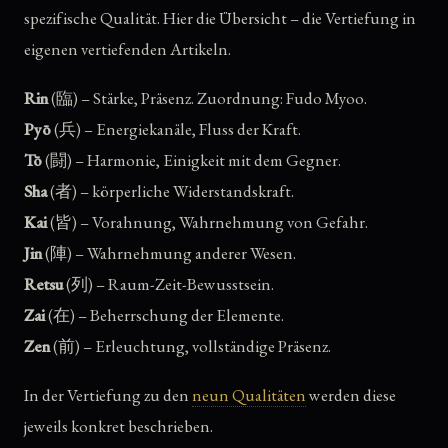
spezifische Qualität. Hier die Übersicht – die Vertiefung in
eigenen vertiefenden Artikeln.
Rin
(臨) – Stärke, Präsenz. Zuordnung: Fudo Myoo.
Pyō
(兵) – Energiekanäle, Fluss der Kraft.
Tō
(闘) – Harmonie, Einigkeit mit dem Gegner.
Sha
(者) – körperliche Widerstandskraft.
Kai
(皆) – Vorahnung, Wahrnehmung von Gefahr.
Jin
(陣) – Wahrnehmung anderer Wesen.
Retsu
(列) – Raum-Zeit-Bewusstsein.
Zai
(在) – Beherrschung der Elemente.
Zen
(前) – Erleuchtung, vollständige Präsenz.
In der Vertiefung zu den
neun Qualitäten
werden diese
jeweils konkret beschrieben.