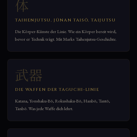
体
TAIHENJUTSU, JŪNAN TAISŌ, TAIJUTSU
Die Körper-Künste der Linie. Wie ein Körper bereit wird,
bevor er Technik trägt. Mit Marks Taihenjutsu-Geschichte.
武器
DIE WAFFEN DER TAGUCHI-LINIE
Katana, Yonshaku-Bō, Rokushaku-Bō, Hanbō, Tantō,
Tanbō. Was jede Waffe dich lehrt.