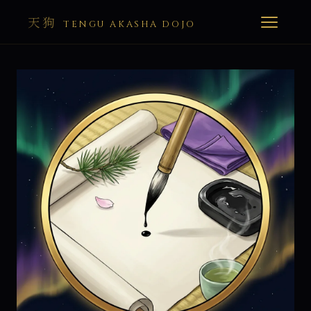
天狗
TENGU AKASHA DOJO