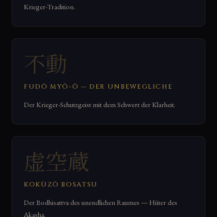
Krieger-Tradition.
不動
FUDŌ MYŌ-Ō — DER UNBEWEGLICHE
Der Krieger-Schutzgeist mit dem Schwert der Klarheit.
虚空蔵
KOKŪZŌ BOSATSU
Der Bodhisattva des unendlichen Raumes — Hüter des
Akasha.