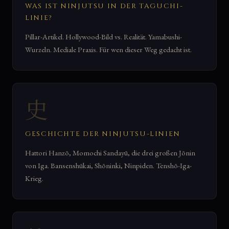
WAS IST NINJUTSU IN DER TAGUCHI-
LINIE?
Pillar-Artikel. Hollywood-Bild vs. Realität. Yamabushi-
Wurzeln. Mediale Praxis. Für wen dieser Weg gedacht ist.
史
GESCHICHTE DER NINJUTSU-LINIEN
Hattori Hanzō, Momochi Sandayū, die drei großen Jōnin
von Iga. Bansenshūkai, Shōninki, Ninpiden. Tenshō-Iga-
Krieg.