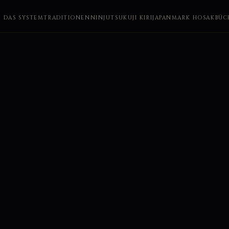
DAS SYSTEM
TRADITIONEN
NINJUTSU
KUJI KIRI
JAPAN
MARK HOSAK
BÜC