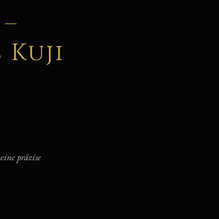
 –
 Kuji
ine präzise
T