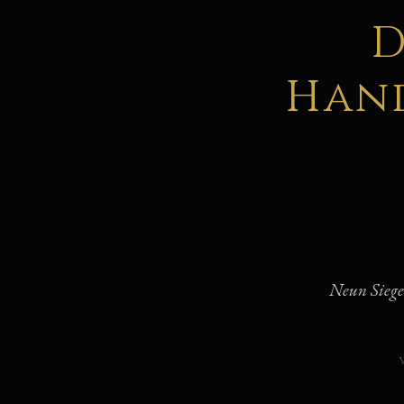
D
Hand
Neun Siege