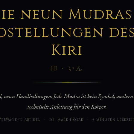
手
ie neun Mudras
stellungen des
Kiri
印 · いん
l, neun Handhaltungen. Jede Mudra ist kein Symbol, sondern e
technische Anleitung für den Körper.
VERWANDTE ARTIKEL
·
DR. MARK HOSAK
·
6 MINUTEN LESEZEI