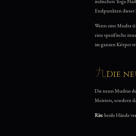
indischen Yoga Nadis
Endpunkten dieser K
Wenn eine Mudra üb
eine spezifische in
im ganzen Körper stab
九
Die ne
Die neun Mudras des 
Meisters, sondern d
Rin:
beide Hände ver
Ring.
Tō:
komplexes
Herzen verschränkt