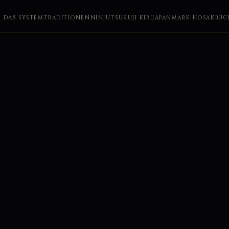
DAS SYSTEM
TRADITIONEN
NINJUTSU
KUJI KIRI
JAPAN
MARK HOSAK
BÜC