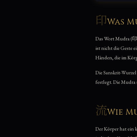
印
Was M
Das Wort Mudra (印, 
ist nicht die Geste
Händen, die im Kör
Die Sanskrit-Wurzel 
festlegt. Die Mudra
流
Wie M
Der Körper hat ein 