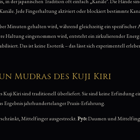
, in der japanischen Tradition oft einfach „Kanäle". Die Hände si
anäle. Jede Fingerhaltung aktiviert oder blockiert bestimmte Ka
er Minuten gehalten wird, während gleichzeitig ein spezifischer
nere Haltung eingenommen wird, entsteht ein zirkulierender Energi
ilisiert. Das ist keine Esoterik – das lässt sich experimentell erlebe
un Mudras des Kuji Kiri
Kuji Kiri sind traditionell überliefert. Sie sind keine Erfindung e
as Ergebnis jahrhundertelanger Praxis-Erfahrung.
schränkt, Mittelfinger ausgestreckt.
Pyō:
Daumen und Mittelfinge
 Geflecht aus beiden Händen.
Sha:
alle Finger einer Hand gerade.
K
.
Jin:
beide Hände zu einem Dach geformt.
Retsu:
linke Hand hält r