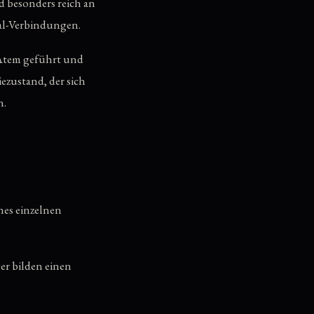
nd besonders reich an
nal-Verbindungen.
 Atem geführt und
ezustand, der sich
n.
ines einzelnen
r bilden einen
ai:
Hände vor dem
echte Hand.
Zai:
alle