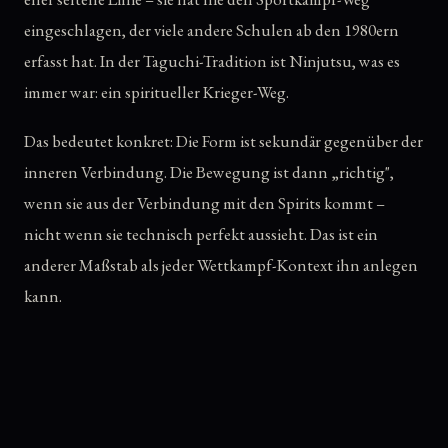
eingeschlagen, der viele andere Schulen ab den 1980ern
erfasst hat. In der Taguchi-Tradition ist Ninjutsu, was es
immer war: ein spiritueller Krieger-Weg.
Das bedeutet konkret: Die Form ist sekundär gegenüber der
inneren Verbindung. Die Bewegung ist dann „richtig",
wenn sie aus der Verbindung mit den Spirits kommt –
nicht wenn sie technisch perfekt aussieht. Das ist ein
anderer Maßstab als jeder Wettkampf-Kontext ihn anlegen
kann.
Mark Hosak ist Nachfolger Taguchi Senseis. Das ist keine
Selbstbezeichnung, sondern eine Übertragung in einer
Linie, die bis tief in die alte japanische Krieger-Tradition
zurückgeht. Was er weitergibt, ist nicht das, was er sich