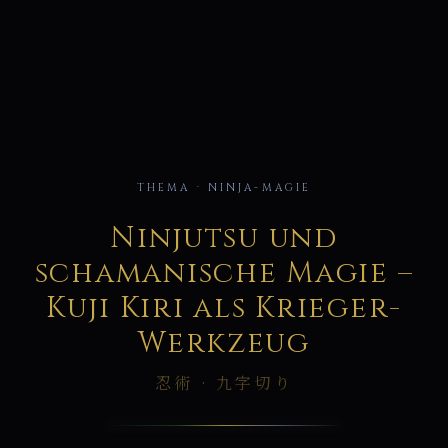
THEMA · NINJA-MAGIE
忍
Ninjutsu und
schamanische Magie –
Kuji Kiri als Krieger-
Werkzeug
忍術 · 九字切り