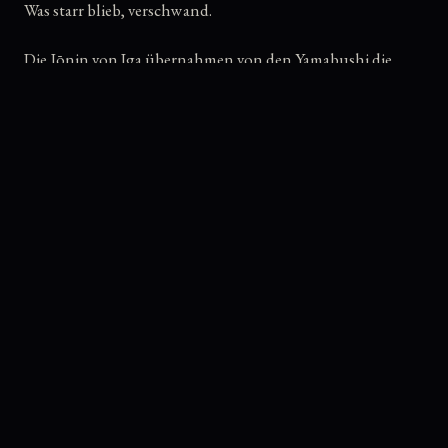
Was starr blieb, verschwand.
Die Jōnin von Iga übernahmen von den Yamabushi die
Mantra- und Mudra-Praxis. Sie bauten Kuji Kiri in den
Krieger-Kontext ein, obwohl es aus dem chinesischen
Daoismus kam. Sie passten ihre Taktiken an jede neue
politische Lage an. Sie waren keine Bewahrer eines
Museums — sie waren lebendige Träger.
示
Taguchi Senseis
Anerkennung
Bei einem meiner späteren Japan-Besuche habe ich Taguchi
Sensei das Gewachsene gezeigt. Ich hatte alles auf Video