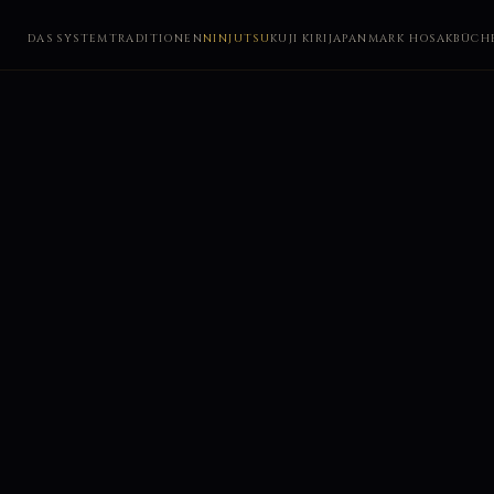
DAS SYSTEM
TRADITIONEN
NINJUTSU
KUJI KIRI
JAPAN
MARK HOSAK
BÜCH