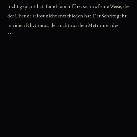
nicht geplant hat. Eine Hand öffnet sich auf eine Weise, die
der Übende selbst nicht entschieden hat. Der Schritt geht
in einem Rhythmus, der nicht aus dem Metronom des
Geistes stammt.
Das ist die Erfahrung, die meine eigene Praxis mit dem
Kreisgehen seit Jahren prägt: dass es einen Punkt gibt, an
dem nicht mehr
ich
übe, sondern an dem das Kreisen
mich
übt. Großmeister Taguchi Sensei hat im Ninjutsu
denselben Punkt beschrieben — und es ist kein Zufall, dass
Bagua-Adepten dieselbe Sprache verwenden.
„Wenn man über Jahre die Basis gut trainiert und
sich immer mit den Spirits verbindet, beginnen diese