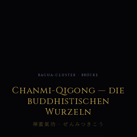
蜜
BAGUA-CLUSTER · BRÜCKE
Chanmi-Qigong — die
buddhistischen
Wurzeln
禅蜜氣功 · ぜんみつきこう