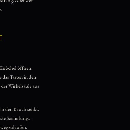
 streng. Aber wer
.
t
 Knöchel öffnen.
e das Tasten in den
 der Wirbelsäule aus
 in den Bauch senkt.
rste Sammlungs-
 wegzulaufen.