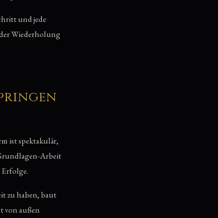
chritt und jede
us der Wiederholung
pringen
m ist spektakulär,
e Grundlagen-Arbeit
 Erfolge.
it zu haben, baut
ht von außen