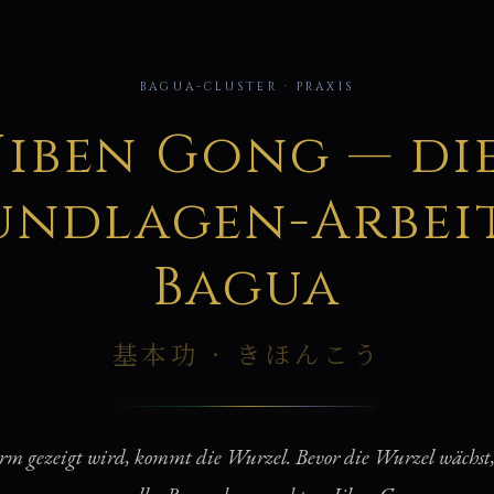
基
BAGUA-CLUSTER · PRAXIS
Jiben Gong — di
undlagen-Arbeit
Bagua
基本功 · きほんこう
orm gezeigt wird, kommt die Wurzel. Bevor die Wurzel wächst