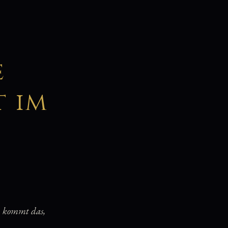
e
 im
, kommt das,