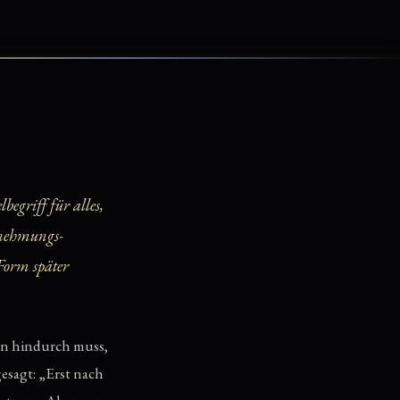
egriff für alles,
rnehmungs-
 Form später
man hindurch muss,
gesagt: „Erst nach