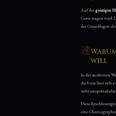
Auf der
geistigen E
Geste tragen wird. 
der Grundlagen-Arb
速
Warum
will
In der modernen Wel
die Form lässt sich 
sieht unspektakulär
Diese Beschleunigun
eine Choreographie