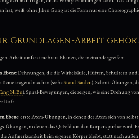
ong darf man fragen, ob die Form jetzt anfangen kann." Das klingt
n hat, weiß: ohne Jiben Gong ist die Form nur eine Choreographie
ur Grundlagen-Arbeit gehör
en-Arbeit umfasst mehrere Ebenen, die ineinandergreifen:
en Ebene
: Dehnungen, die die Wirbelsäule, Hüften, Schultern und
ie Beine tragend machen (siehe
Stand-Säulen
). Schritt-Übungen, di
Tang Ni Bu
). Spiral-Bewegungen, die zeigen, wie eine Drehung von
r läuft.
hen Ebene
: erste Atem-Übungen, in denen der Atem sich von selbst
-Übungen, in denen das Qi-Feld um den Körper spürbar wird. E
die Aufmerksamkeit beim eigenen Körper bleibt, statt nach außen