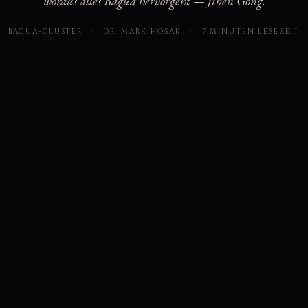
woraus alles Bagua hervorgeht — Jiben Gong.
BAGUA-CLUSTER
·
DR. MARK HOSAK
·
7 MINUTEN LESEZEIT