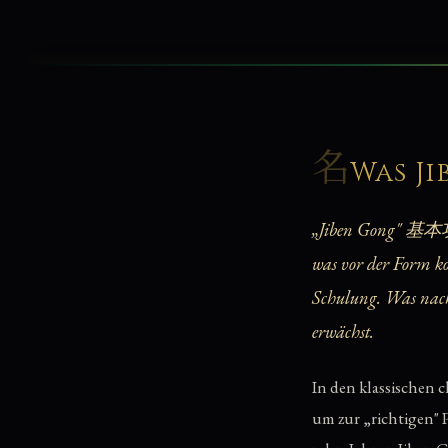
名
Was J
„Jiben Gong" 基本功 —
was vor der Form 
Schulung. Was nach 
erwächst.
In den klassischen 
um zur „richtigen" 