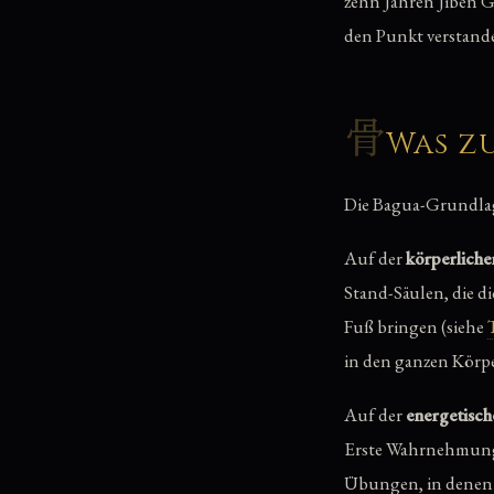
zehn Jahren Jiben G
den Punkt verstande
骨
Was z
Die Bagua-Grundlag
Auf der
körperlich
Stand-Säulen, die d
Fuß bringen (siehe
in den ganzen Körpe
Auf der
energetisc
Erste Wahrnehmungs
Übungen, in denen 