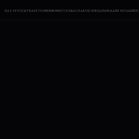
DAS SYSTEM
TRADITIONEN
NINJUTSU
BAGUA
KUJI KIRI
JAPAN
MARK HOSAK
BÜ