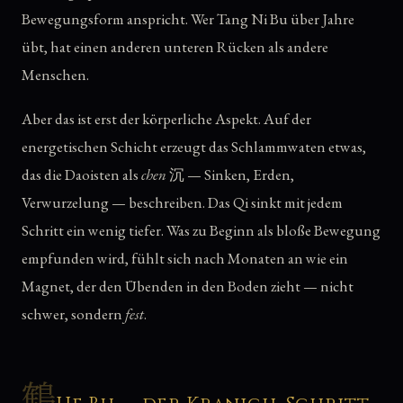
Bewegungsform anspricht. Wer Tang Ni Bu über Jahre
übt, hat einen anderen unteren Rücken als andere
Menschen.
Aber das ist erst der körperliche Aspekt. Auf der
energetischen Schicht erzeugt das Schlammwaten etwas,
das die Daoisten als
chen
沉 — Sinken, Erden,
Verwurzelung — beschreiben. Das Qi sinkt mit jedem
Schritt ein wenig tiefer. Was zu Beginn als bloße Bewegung
empfunden wird, fühlt sich nach Monaten an wie ein
Magnet, der den Übenden in den Boden zieht — nicht
schwer, sondern
fest
.
鶴