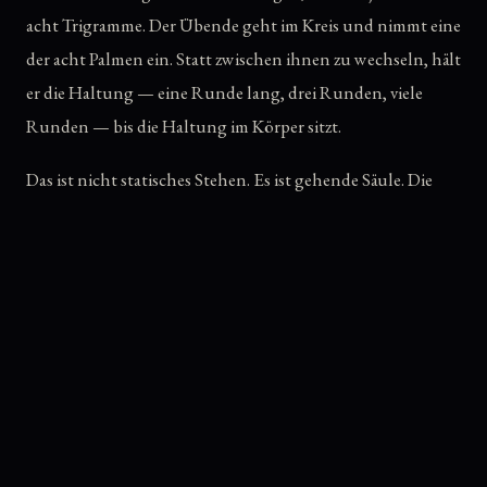
acht Trigramme. Der Übende geht im Kreis und nimmt eine
der acht Palmen ein. Statt zwischen ihnen zu wechseln, hält
er die Haltung — eine Runde lang, drei Runden, viele
Runden — bis die Haltung im Körper sitzt.
Das ist nicht statisches Stehen. Es ist gehende Säule. Die
Beine arbeiten unter dem Schlammwaten weiter, die Hände
formen die Trigramm-Qualität — Himmel, Erde, Donner,
Wasser, Berg, Wind, Feuer, See — und der ganze Körper
wird zum Resonanzraum dieser einen Kraft. Wer die
Wasser-
Palme
im Kreis hält, beginnt nach Minuten zu spüren, was
Wasser im Körper bedeutet. Wer die
Berg-Palme
hält, spürt,
wie Stille in der Bewegung möglich wird.
Ding Shi ist die Brücke zwischen der reinen Stand-Säulen-